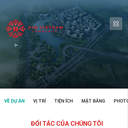
VỀ DỰ ÁN
VỊ TRÍ
TIỆN ÍCH
MẶT BẰNG
PHOTO
ĐỐI TÁC CỦA CHÚNG TÔI