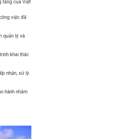
 tăng của Việt
công việc đã
h quản lý và
rình khai thác
ếp nhận, xử lý
vận hành nhằm