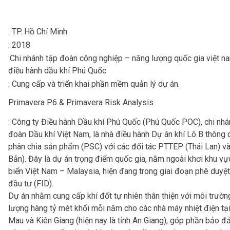
: TP. Hồ Chí Minh
: 2018
:Chi nhánh tập đoàn công nghiệp – năng lượng quốc gia việt n
điều hành dầu khí Phú Quốc
: Cung cấp và triển khai phần mềm quản lý dự án.
Primavera P6 & Primavera Risk Analysis
: Công ty Điều hành Dầu khí Phú Quốc (Phú Quốc POC), chi nh
đoàn Dầu khí Việt Nam, là nhà điều hành Dự án khí Lô B thông
phân chia sản phẩm (PSC) với các đối tác PTTEP (Thái Lan) và
Bản). Đây là dự án trọng điểm quốc gia, nằm ngoài khơi khu vực
biển Việt Nam – Malaysia, hiện đang trong giai đoạn phê duyệt
đầu tư (FID).
Dự án nhằm cung cấp khí đốt tự nhiên thân thiện với môi trườn
lượng hàng tỷ mét khối mỗi năm cho các nhà máy nhiệt điện tạ
Mau và Kiên Giang (hiện nay là tỉnh An Giang), góp phần bảo đ