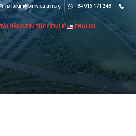
hai.tukim@bimvietnam.org
+84 916 171 248
TÀI NĂNG
TIN TỨC
LIÊN HỆ
ENGLISH