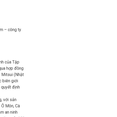
am – công ty
ánh của Tập
 qua hợp đồng
 Mitsui (Nhật
 biên giới
 quyết định
g, với sản
i Ô Môn, Cà
ảm an ninh