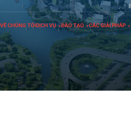
VỀ CHÚNG TÔI
DỊCH VỤ
ĐÀO TẠO
CÁC GIẢI PHÁP