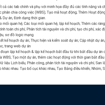
t cả các tab chính và phụ với minh họa đầy đủ các tính năng và c
c phân chia công việc (WBS); Tạo mã hoạt động; Thêm Hoạt động 
& Dự án, Định dạng thời gian.
Tạo mối quan hệ; Các loại mối quan hệ, lập kế hoạch; Thêm các ràng
nh toán chi phí; Phân tích tài nguyên và chi phí, tạo chi phí, xác đ
iệu, sơ đồ logic mạng.
ết kế hoạch dự án; Thực hiện và kiểm soát dự án; Cập nhật dự án, 
ọc, trang web dự án
i đoạn lập kế hoạch & lập kế hoạch bắt đầu từ khi bắt đầu dự án 
WBS; Tạo một dự án, thêm các hoạt động với thời gian bắt đầu v
 liệu Lịch biểu; Phân công, phân tích tài nguyên và chi phí; San 
áo khác nhau. Tạo bố cục khác nhau, Tạo Bảng điều khiển, Nhóm, 