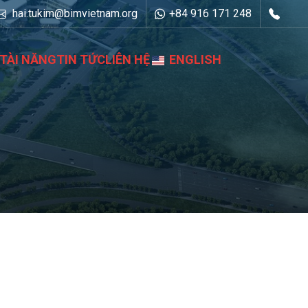
hai.tukim@bimvietnam.org
+84 916 171 248
TÀI NĂNG
TIN TỨC
LIÊN HỆ
ENGLISH