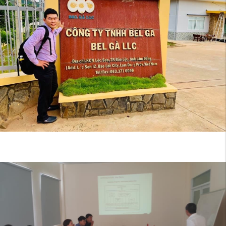
Án:
Khóa
Học
Cơ
Bản
PRIMAVERA
P6
EPPM