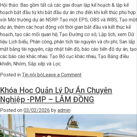
Hội thảo: Bao gồm tất cả các giai đoạn lập kế hoạch & lập kế
hoạch bắt đầu từ khi bắt đầu dự án cho đến khi kết thúc phù hợp
với Môi trường dự án NSRP. Tạo một EPS, OBS và WBS; Tạo một
dự án, thêm các hoạt động với thời gian bắt đầu và kết thúc kế
hoạch, tạo các mối quan hệ; Tạo Đường cơ sở, Lập lịch, xem Dữ
liệu Lịch biểu; Phân công, phân tích tài nguyên và chi phí; San lấp
mặt bằng tài nguyên, cập nhật tiến độ, báo cáo tiến độ dự án, tạo
các báo cáo khác nhau. Tạo Bố cục khác nhau, Tạo Bảng điều
khiển, Nhóm, Sắp xếp và Lọc.
on
Posted in
Tin nội bộ
Leave a Comment
Nghi
Khóa Học Quản Lý Dự Án Chuyên
Sơn
–
Nghiệp -PMP – LÂM ĐỒNG
Đào
Posted on
03/02/2026
by
admin
Tạo
Quản
Lý
Dự