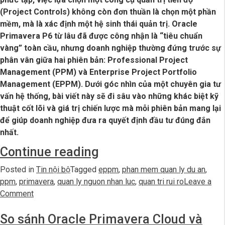
(Project Controls) không còn đơn thuần là chọn một phần
mềm, mà là xác định một hệ sinh thái quản trị. Oracle
Primavera P6 từ lâu đã được công nhận là “tiêu chuẩn
vàng” toàn cầu, nhưng doanh nghiệp thường đứng trước sự
phân vân giữa hai phiên bản: Professional Project
Management (PPM) và Enterprise Project Portfolio
Management (EPPM). Dưới góc nhìn của một chuyên gia tư
vấn hệ thống, bài viết này sẽ đi sâu vào những khác biệt kỹ
thuật cốt lõi và giá trị chiến lược mà mỗi phiên bản mang lại
để giúp doanh nghiệp đưa ra quyết định đầu tư đúng đắn
nhất.
“So
Continue reading
sánh
Posted in
Tin nội bộ
Tagged
eppm
,
phan mem quan ly du an
,
Primavera
ppm
,
primavera
,
quan ly nguon nhan luc
,
quan tri rui ro
Leave a
on
Comment
P6
So
PPM
So sánh Oracle Primavera Cloud và
sánh