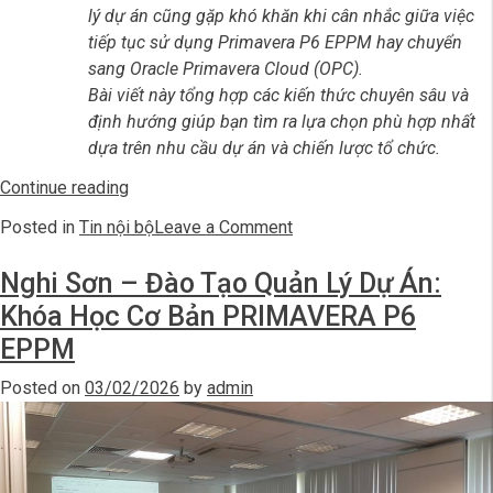
lý
dự án cũng gặp khó khăn khi cân nhắc giữa việc
tiếp tục sử dụng Primavera P6 EPPM hay chuyển
sang Oracle Primavera Cloud (OPC).
Bài viết này
tổng hợp các kiến thức chuyên sâu và
định hướng giúp bạn tìm ra lựa chọn phù hợp nhất
dựa trên nhu cầu dự án và chiến lược tổ chức.
“So
Continue reading
sánh
on
Posted in
Tin nội bộ
Leave a Comment
Oracle
So
Primavera
Nghi Sơn – Đào Tạo Quản Lý Dự Án:
sánh
Cloud
Oracle
Khóa Học Cơ Bản PRIMAVERA P6
và
Primavera
EPPM
Primavera
Cloud
P6
và
Posted on
03/02/2026
by
admin
EPPM:
Primavera
Nên
P6
chọn
EPPM:
OPC
Nên