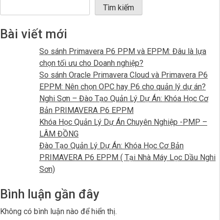
chi phí; San lấp mặt bằng tài nguyên, cập nhật tiến
độ, báo cáo tiến độ dự án, tạo các báo cáo khác nhau.
Tạo Bố cục khác nhau, Tạo Bảng điều khiển, Nhóm,
Sắp xếp và Lọc.
on
Posted in
Tin nội bộ
,
Tin thị trường
,
Tin tức
Leave a Comment
Đào
Tạo
Tìm kiếm
Quả
Tìm kiếm
Lý
Dự
Bài viết mới
Án:
Khó
So sánh Primavera P6 PPM và EPPM: Đâu là lựa
Học
chọn tối ưu cho Doanh nghiệp?
Cơ
So sánh Oracle Primavera Cloud và Primavera P6
Bản
EPPM: Nên chọn OPC hay P6 cho quản lý dự án?
PR
Nghi Sơn – Đào Tạo Quản Lý Dự Án: Khóa Học Cơ
P6
Bản PRIMAVERA P6 EPPM
EP
Khóa Học Quản Lý Dự Án Chuyên Nghiệp -PMP –