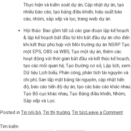
loại mối quan hệ, lập kế hoạch; Thêm các ràng buộc;
Định dạng dữ liệu; Xác định và tạo tài nguyên; Phân
công tài nguyên và tính toán chi phí; Phân tích tài
nguyên và chi phí, tạo chi phí, xác định và gán vai trò,
phân cấp tài nguyên, gán lịch tài nguyên, nhập và xuất
dữ liệu, sơ đồ logic mạng.
Tối ưu hóa Kế hoạch dự án; Liên kết kế hoạch dự án;
Thực hiện và kiểm soát dự án; Cập nhật dự án, tạo
nhiều báo cáo, tạo bảng điều khiển, hiệu suất báo
cáo, nhóm, sắp xếp và lọc, trang web dự án.
Hội thảo: Bao gồm tất cả các giai đoạn lập kế hoạch
& lập kế hoạch bắt đầu từ khi bắt đầu dự án cho đến
khi kết thúc phù hợp với Môi trường dự án NSRP. Tạo
một EPS, OBS và WBS; Tạo một dự án, thêm các
hoạt động với thời gian bắt đầu và kết thúc kế hoạch,
tạo các mối quan hệ; Tạo Đường cơ sở, Lập lịch, xem
Dữ liệu Lịch biểu; Phân công, phân tích tài nguyên và