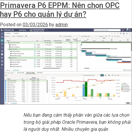
và
Primavera
Primavera P6 EPPM: Nên chọn OPC
EPPM:
P6
hay P6 cho quản lý dự án?
PPM
Đâu
và
Posted on
03/03/2026
by
admin
là
EPPM:
lựa
Đâu
chọn
là
lựa
tối
chọn
ưu
tối
cho
ưu
Doanh
cho
Doanh
nghiệp?”
nghiệp?
Nếu bạn đang cảm thấy phân vân giữa các lựa chọn
trong bộ giải pháp Oracle Primavera, bạn không phải
là người duy nhất. Nhiều chuyên gia quản