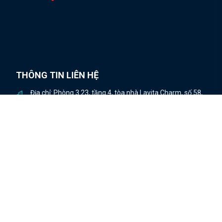
THÔNG TIN LIÊN HỆ
Địa chỉ: Phòng 3.23, tầng 4, tòa nhà Lavita Charm, số 58,
đường số 1, khu dân cư Lilama 45.1, phường Thủ Đức,
Thành phố Hồ Chí Minh, Việt Nam
hai.tukim@bimvietnam.org