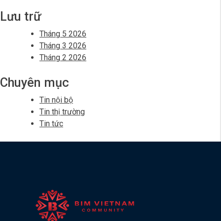
(
LÂM ĐỒNG
Tại
Đào Tạo Quản Lý Dự Án: Khóa Học Cơ Bản
Nhà
PRIMAVERA P6 EPPM ( Tại Nhà Máy Lọc Dầu Nghi
Má
Sơn)
Lọc
Bình luận gần đây
Dầu
Ngh
Không có bình luận nào để hiển thị.
Sơn
Lưu trữ
Tháng 5 2026
Tháng 3 2026
Tháng 2 2026
Chuyên mục
Tin nội bộ
Tin thị trường
Tin tức