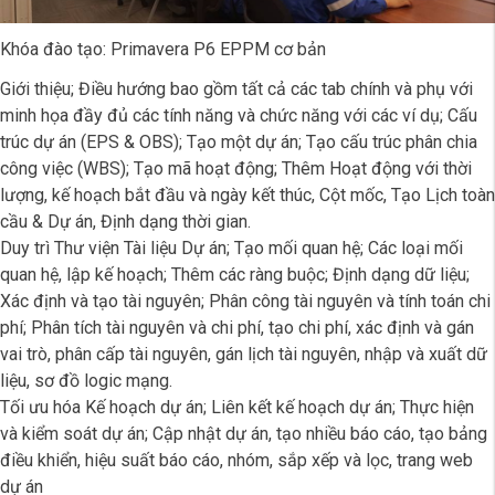
Khóa đào tạo: Primavera P6 EPPM cơ bản
Giới thiệu; Điều hướng bao gồm tất cả các tab chính và phụ với
minh họa đầy đủ các tính năng và chức năng với các ví dụ; Cấu
trúc dự án (EPS & OBS); Tạo một dự án; Tạo cấu trúc phân chia
công việc (WBS); Tạo mã hoạt động; Thêm Hoạt động với thời
lượng, kế hoạch bắt đầu và ngày kết thúc, Cột mốc, Tạo Lịch toàn
cầu & Dự án, Định dạng thời gian.
Duy trì Thư viện Tài liệu Dự án; Tạo mối quan hệ; Các loại mối
quan hệ, lập kế hoạch; Thêm các ràng buộc; Định dạng dữ liệu;
Xác định và tạo tài nguyên; Phân công tài nguyên và tính toán chi
phí; Phân tích tài nguyên và chi phí, tạo chi phí, xác định và gán
vai trò, phân cấp tài nguyên, gán lịch tài nguyên, nhập và xuất dữ
liệu, sơ đồ logic mạng.
Tối ưu hóa Kế hoạch dự án; Liên kết kế hoạch dự án; Thực hiện
và kiểm soát dự án; Cập nhật dự án, tạo nhiều báo cáo, tạo bảng
điều khiển, hiệu suất báo cáo, nhóm, sắp xếp và lọc, trang web
dự án